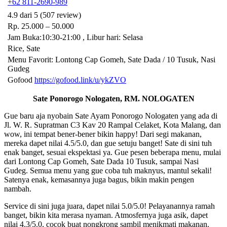
+62 811-2690-989
4.9 dari 5 (507 review)
Rp. 25.000 – 50.000
Jam Buka:10:30-21:00 , Libur hari: Selasa
Rice, Sate
Menu Favorit: Lontong Cap Gomeh, Sate Dada / 10 Tusuk, Nasi
Gudeg
Gofood
https://gofood.link/u/ykZVO
Sate Ponorogo Nologaten, RM. NOLOGATEN
Gue baru aja nyobain Sate Ayam Ponorogo Nologaten yang ada di
Jl. W. R. Supratman C3 Kav 20 Rampal Celaket, Kota Malang, dan
wow, ini tempat bener-bener bikin happy! Dari segi makanan,
mereka dapet nilai 4.5/5.0, dan gue setuju banget! Sate di sini tuh
enak banget, sesuai ekspektasi ya. Gue pesen beberapa menu, mulai
dari Lontong Cap Gomeh, Sate Dada 10 Tusuk, sampai Nasi
Gudeg. Semua menu yang gue coba tuh maknyus, mantul sekali!
Satenya enak, kemasannya juga bagus, bikin makin pengen
nambah.
Service di sini juga juara, dapet nilai 5.0/5.0! Pelayanannya ramah
banget, bikin kita merasa nyaman. Atmosfernya juga asik, dapet
nilai 4.3/5.0, cocok buat nongkrong sambil menikmati makanan.