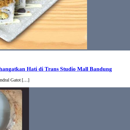
angatkan Hati di Trans Studio Mall Bandung
endral Gatot […]