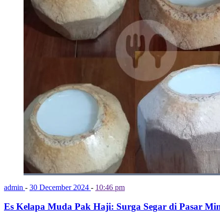
admin
-
30 December 2024
-
10:46 pm
Es Kelapa Muda Pak Haji: Surga Segar di Pasar Mi