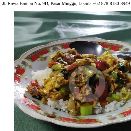
Jl. Rawa Bambu No. 9D, Pasar Minggu, Jakarta +62 878-8180-8949 4