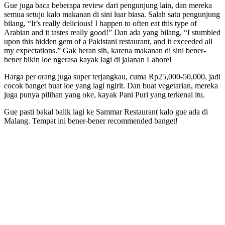
Gue juga baca beberapa review dari pengunjung lain, dan mereka
semua setuju kalo makanan di sini luar biasa. Salah satu pengunjung
bilang, “It’s really delicious! I happen to often eat this type of
Arabian and it tastes really good!” Dan ada yang bilang, “I stumbled
upon this hidden gem of a Pakistani restaurant, and it exceeded all
my expectations.” Gak heran sih, karena makanan di sini bener-
bener bikin loe ngerasa kayak lagi di jalanan Lahore!
Harga per orang juga super terjangkau, cuma Rp25,000-50,000, jadi
cocok banget buat loe yang lagi ngirit. Dan buat vegetarian, mereka
juga punya pilihan yang oke, kayak Pani Puri yang terkenal itu.
Gue pasti bakal balik lagi ke Sammar Restaurant kalo gue ada di
Malang. Tempat ini bener-bener recommended banget!