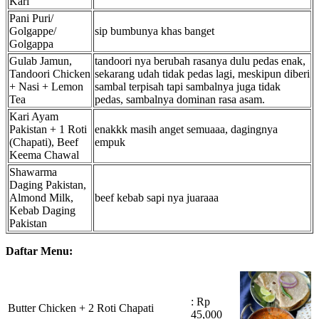
Kari
Pani Puri/
Golgappe/
sip bumbunya khas banget
Golgappa
Gulab Jamun,
tandoori nya berubah rasanya dulu pedas enak,
Tandoori Chicken
sekarang udah tidak pedas lagi, meskipun diberi
+ Nasi + Lemon
sambal terpisah tapi sambalnya juga tidak
Tea
pedas, sambalnya dominan rasa asam.
Kari Ayam
Pakistan + 1 Roti
enakkk masih anget semuaaa, dagingnya
(Chapati), Beef
empuk
Keema Chawal
Shawarma
Daging Pakistan,
Almond Milk,
beef kebab sapi nya juaraaa
Kebab Daging
Pakistan
Daftar Menu:
: Rp
Butter Chicken + 2 Roti Chapati
45,000