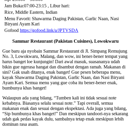
Jam Buka:07:00-23:15 , Libur hari:
Rice, Middle Eastern, Indian
Menu Favorit: Shawarma Daging Pakistan, Garlic Naan, Nasi
Biryani Ayam Kari
Gofood
https://gofood.link/a/JPTVSDA
Sammar Restaurant (Pakistan Cuisines), Lowokwaru
Gue baru aja nyobain Sammar Restaurant di Jl. Simpang Remujung
No. 3, Lowokwaru, Malang, dan wow, ini bener-bener tempat yang
harus banget loe kunjungin! Dari awal masuk, suasananya udah
bikin gue ngerasa hangat dan disambut dengan ramah. Makanan di
sini? Gak usah ditanya, enak banget! Gue pesen beberapa menu,
kayak Shawarma Daging Pakistan, Garlic Naan, dan Nasi Biryani
Ayam Kari. Semua menu yang gue coba itu bener-bener enak,
bumbunya khas banget!
Walaupun ada yang bilang, “Tumben kali ini tidak sesuai note
kebabnya. Biasanya selalu sesuai note.” Tapi overall, semua
makanan enak dan sesuai dengan ekspektasi. Ada juga yang bilang,
“Sip bumbunya khas banget!” Dan meskipun tandoori-nya sekarang
udah gak pedas kayak dulu, sambalnya tetap enak meskipun lebih
dominan rasa asam.