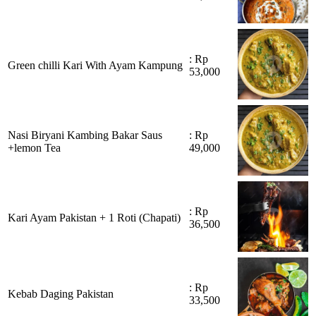
: Rp
Green chilli Kari With Ayam Kampung
53,000
Nasi Biryani Kambing Bakar Saus
: Rp
+lemon Tea
49,000
: Rp
Kari Ayam Pakistan + 1 Roti (Chapati)
36,500
: Rp
Kebab Daging Pakistan
33,500