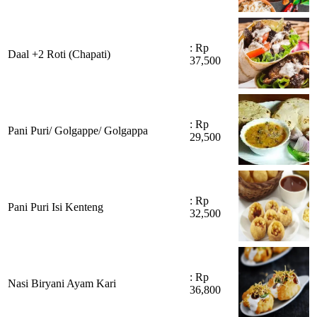
: Rp
Daal +2 Roti (Chapati)
37,500
: Rp
Pani Puri/ Golgappe/ Golgappa
29,500
: Rp
Pani Puri Isi Kenteng
32,500
: Rp
Nasi Biryani Ayam Kari
36,800