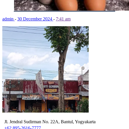
admin
-
30 December 2024
-
7:41 am
Jl. Jendral Sudirman No. 22A, Bantul, Yogyakarta
+62 895-2616-7777