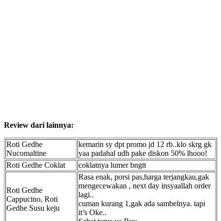
Review dari lainnya:
Roti Gedhe
kemarin sy dpt promo jd 12 rb..klo skrg gk
Nucomaltine
yaa padahal udh pake diskon 50% lhooo!
Roti Gedhe Coklat
coklatnya lumer bngtt
Rasa enak, porsi pas,harga terjangkau,gak
mengecewakan , next day insyaallah order
Roti Gedhe
lagi..
Cappucino, Roti
cuman kurang 1,gak ada sambelnya. tapi
Gedhe Susu keju
it’s Oke..