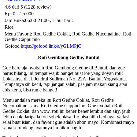
4.6 dari 5 (1228 review)
Rp. 0 – 25.000
Jam Buka:06:00-21:00 , Libur hari:
Rice
Menu Favorit: Roti Gedhe Coklat, Roti Gedhe Nucomaltine, Roti
Gedhe Cappucino
Gofood
https://gofood.link/a/yGLMPjC
Roti Gembong Gedhe, Bantul
Gue baru aja nyobain Roti Gembong Gedhe di Bantul, dan gue
harus bilang, ini tempat wajib banget buat loe yang doyan roti!
Lokasinya di Jl. Jendral Sudirman No. 22A, Bantul, Yogyakarta.
Tempatnya sih kecil, tapi jangan salah, pas jam makan siang atau
abis kerja, bisa rame banget!
Menu andalan mereka itu Roti Gedhe Coklat, Roti Gedhe
Nucomaltine, sama Roti Gedhe Cappucino. Gue nyobain Roti
Gedhe Coklat, dan wow, roti ini bener-bener lembut dan airy, jauh
lebih enak daripada roti sobek biasa. Lo bisa pilih berbagai variasi
selai buat isian, dan favorit gue adalah abon mayo. Kombinasi mayo
sama serundeng ayamnya itu bikin nagih!