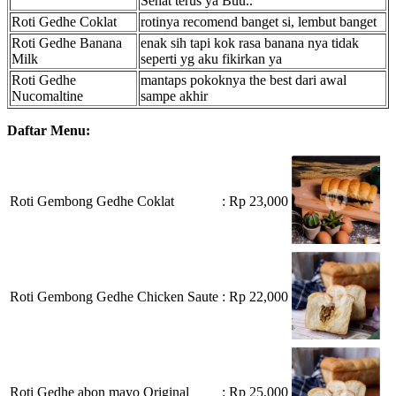
Sehat terus ya Buu..
Roti Gedhe Coklat
rotinya recomend banget si, lembut banget
Roti Gedhe Banana
enak sih tapi kok rasa banana nya tidak
Milk
seperti yg aku fikirkan ya
Roti Gedhe
mantaps pokoknya the best dari awal
Nucomaltine
sampe akhir
Daftar Menu:
Roti Gembong Gedhe Coklat
: Rp 23,000
Roti Gembong Gedhe Chicken Saute
: Rp 22,000
Roti Gedhe abon mayo Original
: Rp 25,000