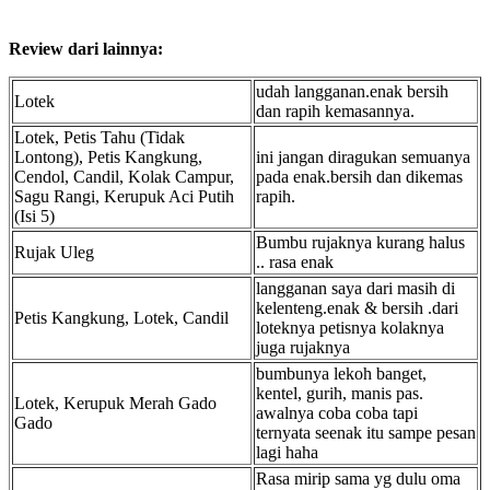
Review dari lainnya:
udah langganan.enak bersih
Lotek
dan rapih kemasannya.
Lotek, Petis Tahu (Tidak
Lontong), Petis Kangkung,
ini jangan diragukan semuanya
Cendol, Candil, Kolak Campur,
pada enak.bersih dan dikemas
Sagu Rangi, Kerupuk Aci Putih
rapih.
(Isi 5)
Bumbu rujaknya kurang halus
Rujak Uleg
.. rasa enak
langganan saya dari masih di
kelenteng.enak & bersih .dari
Petis Kangkung, Lotek, Candil
loteknya petisnya kolaknya
juga rujaknya
bumbunya lekoh banget,
kentel, gurih, manis pas.
Lotek, Kerupuk Merah Gado
awalnya coba coba tapi
Gado
ternyata seenak itu sampe pesan
lagi haha
Rasa mirip sama yg dulu oma