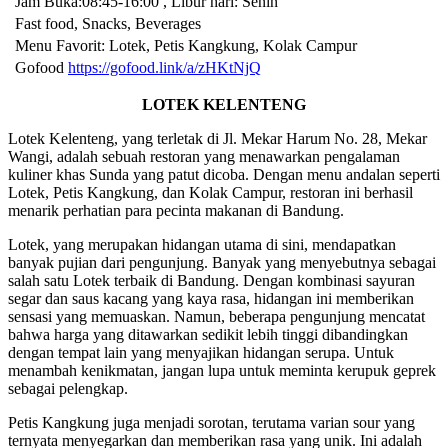
Jam Buka:08:45-16:00 , Libur hari: Senin
Fast food, Snacks, Beverages
Menu Favorit: Lotek, Petis Kangkung, Kolak Campur
Gofood
https://gofood.link/a/zHKtNjQ
LOTEK KELENTENG
Lotek Kelenteng, yang terletak di Jl. Mekar Harum No. 28, Mekar
Wangi, adalah sebuah restoran yang menawarkan pengalaman
kuliner khas Sunda yang patut dicoba. Dengan menu andalan seperti
Lotek, Petis Kangkung, dan Kolak Campur, restoran ini berhasil
menarik perhatian para pecinta makanan di Bandung.
Lotek, yang merupakan hidangan utama di sini, mendapatkan
banyak pujian dari pengunjung. Banyak yang menyebutnya sebagai
salah satu Lotek terbaik di Bandung. Dengan kombinasi sayuran
segar dan saus kacang yang kaya rasa, hidangan ini memberikan
sensasi yang memuaskan. Namun, beberapa pengunjung mencatat
bahwa harga yang ditawarkan sedikit lebih tinggi dibandingkan
dengan tempat lain yang menyajikan hidangan serupa. Untuk
menambah kenikmatan, jangan lupa untuk meminta kerupuk geprek
sebagai pelengkap.
Petis Kangkung juga menjadi sorotan, terutama varian sour yang
ternyata menyegarkan dan memberikan rasa yang unik. Ini adalah