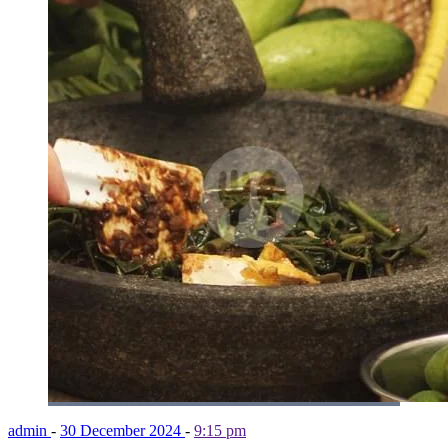
admin
-
30 December 2024
-
9:15 pm