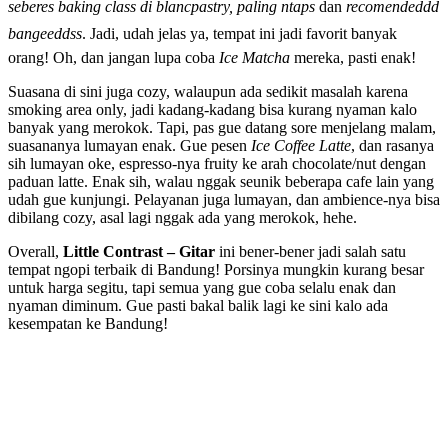
seberes baking class di blancpastry, paling ntaps
dan
recomendeddd
bangeeddss
. Jadi, udah jelas ya, tempat ini jadi favorit banyak
orang! Oh, dan jangan lupa coba
Ice Matcha
mereka, pasti enak!
Suasana di sini juga cozy, walaupun ada sedikit masalah karena
smoking area only, jadi kadang-kadang bisa kurang nyaman kalo
banyak yang merokok. Tapi, pas gue datang sore menjelang malam,
suasananya lumayan enak. Gue pesen
Ice Coffee Latte
, dan rasanya
sih lumayan oke, espresso-nya fruity ke arah chocolate/nut dengan
paduan latte. Enak sih, walau nggak seunik beberapa cafe lain yang
udah gue kunjungi. Pelayanan juga lumayan, dan ambience-nya bisa
dibilang cozy, asal lagi nggak ada yang merokok, hehe.
Overall,
Little Contrast – Gitar
ini bener-bener jadi salah satu
tempat ngopi terbaik di Bandung! Porsinya mungkin kurang besar
untuk harga segitu, tapi semua yang gue coba selalu enak dan
nyaman diminum. Gue pasti bakal balik lagi ke sini kalo ada
kesempatan ke Bandung!