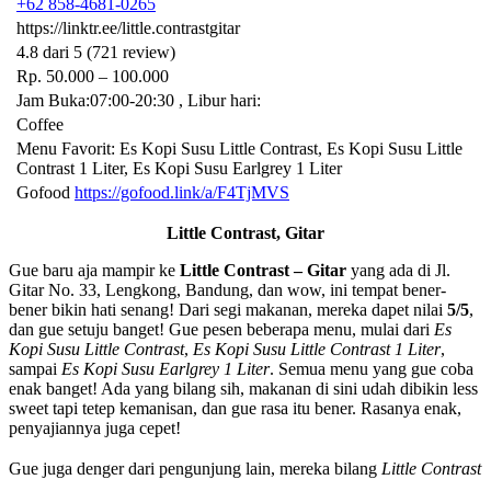
+62 858-4681-0265
https://linktr.ee/little.contrastgitar
4.8 dari 5 (721 review)
Rp. 50.000 – 100.000
Jam Buka:07:00-20:30 , Libur hari:
Coffee
Menu Favorit: Es Kopi Susu Little Contrast, Es Kopi Susu Little
Contrast 1 Liter, Es Kopi Susu Earlgrey 1 Liter
Gofood
https://gofood.link/a/F4TjMVS
Little Contrast, Gitar
Gue baru aja mampir ke
Little Contrast – Gitar
yang ada di Jl.
Gitar No. 33, Lengkong, Bandung, dan wow, ini tempat bener-
bener bikin hati senang! Dari segi makanan, mereka dapet nilai
5/5
,
dan gue setuju banget! Gue pesen beberapa menu, mulai dari
Es
Kopi Susu Little Contrast
,
Es Kopi Susu Little Contrast 1 Liter
,
sampai
Es Kopi Susu Earlgrey 1 Liter
. Semua menu yang gue coba
enak banget! Ada yang bilang sih, makanan di sini udah dibikin less
sweet tapi tetep kemanisan, dan gue rasa itu bener. Rasanya enak,
penyajiannya juga cepet!
Gue juga denger dari pengunjung lain, mereka bilang
Little Contrast