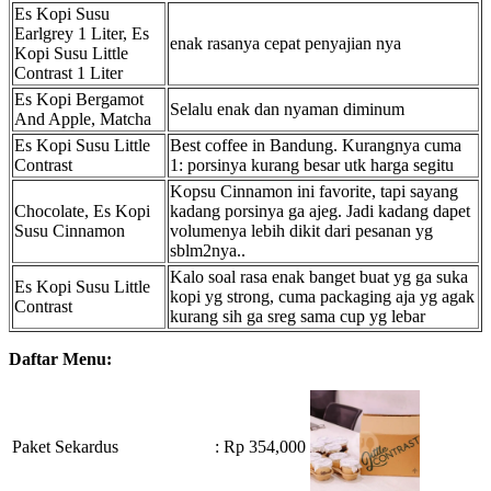
Es Kopi Susu
Earlgrey 1 Liter, Es
enak rasanya cepat penyajian nya
Kopi Susu Little
Contrast 1 Liter
Es Kopi Bergamot
Selalu enak dan nyaman diminum
And Apple, Matcha
Es Kopi Susu Little
Best coffee in Bandung. Kurangnya cuma
Contrast
1: porsinya kurang besar utk harga segitu
Kopsu Cinnamon ini favorite, tapi sayang
Chocolate, Es Kopi
kadang porsinya ga ajeg. Jadi kadang dapet
Susu Cinnamon
volumenya lebih dikit dari pesanan yg
sblm2nya..
Kalo soal rasa enak banget buat yg ga suka
Es Kopi Susu Little
kopi yg strong, cuma packaging aja yg agak
Contrast
kurang sih ga sreg sama cup yg lebar
Daftar Menu:
Paket Sekardus
: Rp 354,000