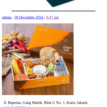
admin
-
30 December 2024
-
6:37 pm
Jl. Bapenas, Gang Matrik, Blok G No. 1, Karet, Jakarta