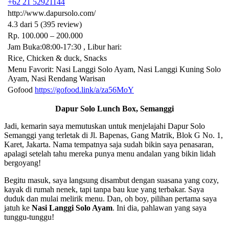
+62 21 52921144
http://www.dapursolo.com/
4.3 dari 5 (395 review)
Rp. 100.000 – 200.000
Jam Buka:08:00-17:30 , Libur hari:
Rice, Chicken & duck, Snacks
Menu Favorit: Nasi Langgi Solo Ayam, Nasi Langgi Kuning Solo
Ayam, Nasi Rendang Warisan
Gofood
https://gofood.link/a/za56MoY
Dapur Solo Lunch Box, Semanggi
Jadi, kemarin saya memutuskan untuk menjelajahi Dapur Solo
Semanggi yang terletak di Jl. Bapenas, Gang Matrik, Blok G No. 1,
Karet, Jakarta. Nama tempatnya saja sudah bikin saya penasaran,
apalagi setelah tahu mereka punya menu andalan yang bikin lidah
bergoyang!
Begitu masuk, saya langsung disambut dengan suasana yang cozy,
kayak di rumah nenek, tapi tanpa bau kue yang terbakar. Saya
duduk dan mulai melirik menu. Dan, oh boy, pilihan pertama saya
jatuh ke
Nasi Langgi Solo Ayam
. Ini dia, pahlawan yang saya
tunggu-tunggu!