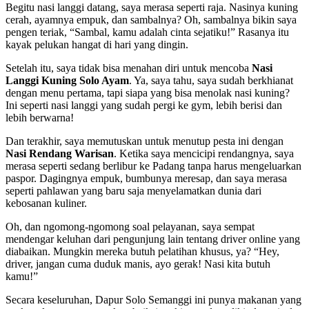
Begitu nasi langgi datang, saya merasa seperti raja. Nasinya kuning
cerah, ayamnya empuk, dan sambalnya? Oh, sambalnya bikin saya
pengen teriak, “Sambal, kamu adalah cinta sejatiku!” Rasanya itu
kayak pelukan hangat di hari yang dingin.
Setelah itu, saya tidak bisa menahan diri untuk mencoba
Nasi
Langgi Kuning Solo Ayam
. Ya, saya tahu, saya sudah berkhianat
dengan menu pertama, tapi siapa yang bisa menolak nasi kuning?
Ini seperti nasi langgi yang sudah pergi ke gym, lebih berisi dan
lebih berwarna!
Dan terakhir, saya memutuskan untuk menutup pesta ini dengan
Nasi Rendang Warisan
. Ketika saya mencicipi rendangnya, saya
merasa seperti sedang berlibur ke Padang tanpa harus mengeluarkan
paspor. Dagingnya empuk, bumbunya meresap, dan saya merasa
seperti pahlawan yang baru saja menyelamatkan dunia dari
kebosanan kuliner.
Oh, dan ngomong-ngomong soal pelayanan, saya sempat
mendengar keluhan dari pengunjung lain tentang driver online yang
diabaikan. Mungkin mereka butuh pelatihan khusus, ya? “Hey,
driver, jangan cuma duduk manis, ayo gerak! Nasi kita butuh
kamu!”
Secara keseluruhan, Dapur Solo Semanggi ini punya makanan yang