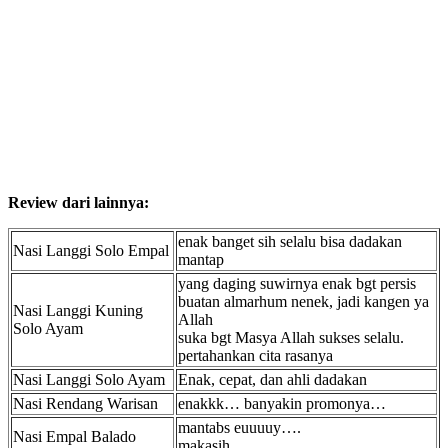
Review dari lainnya:
enak banget sih selalu bisa dadakan
Nasi Langgi Solo Empal
mantap
yang daging suwirnya enak bgt persis
buatan almarhum nenek, jadi kangen ya
Nasi Langgi Kuning
Allah
Solo Ayam
suka bgt Masya Allah sukses selalu.
pertahankan cita rasanya
Nasi Langgi Solo Ayam
Enak, cepat, dan ahli dadakan
Nasi Rendang Warisan
enakkk… banyakin promonya…
mantabs euuuuy….
Nasi Empal Balado
makasih