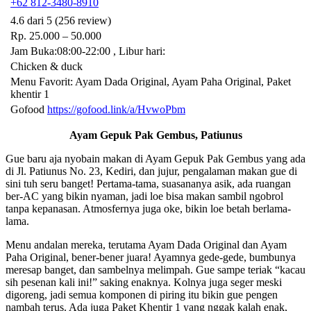
+62 812-3480-8910
4.6 dari 5 (256 review)
Rp. 25.000 – 50.000
Jam Buka:08:00-22:00 , Libur hari:
Chicken & duck
Menu Favorit: Ayam Dada Original, Ayam Paha Original, Paket
khentir 1
Gofood
https://gofood.link/a/HvwoPbm
Ayam Gepuk Pak Gembus, Patiunus
Gue baru aja nyobain makan di Ayam Gepuk Pak Gembus yang ada
di Jl. Patiunus No. 23, Kediri, dan jujur, pengalaman makan gue di
sini tuh seru banget! Pertama-tama, suasananya asik, ada ruangan
ber-AC yang bikin nyaman, jadi loe bisa makan sambil ngobrol
tanpa kepanasan. Atmosfernya juga oke, bikin loe betah berlama-
lama.
Menu andalan mereka, terutama Ayam Dada Original dan Ayam
Paha Original, bener-bener juara! Ayamnya gede-gede, bumbunya
meresap banget, dan sambelnya melimpah. Gue sampe teriak “kacau
sih pesenan kali ini!” saking enaknya. Kolnya juga seger meski
digoreng, jadi semua komponen di piring itu bikin gue pengen
nambah terus. Ada juga Paket Khentir 1 yang nggak kalah enak,