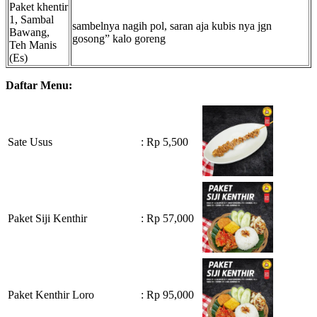
Paket khentir
1, Sambal
sambelnya nagih pol, saran aja kubis nya jgn
Bawang,
gosong” kalo goreng
Teh Manis
(Es)
Daftar Menu:
Sate Usus
: Rp 5,500
Paket Siji Kenthir
: Rp 57,000
Paket Kenthir Loro
: Rp 95,000