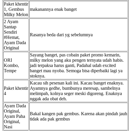
Paket khentir
1, Gembus
makanannya enak banget
Milky Melon
2 Ayam
Santap
Sendiri
Rasanya beda dari yg sebelumnya
#Hemat,
Ayam Dada
Original
Sayang banget, pas cobain paket promo kemarin,
ORI
milky melon yang aku pengen ternyata udah habis.
Kombo,
jadi terpaksa harus ganti, Padahal udah excited
Tempe
banget mau nyoba. Semoga bisa diperbaiki lagi ya
stoknya.
Kacau sih pesenan kali ini. Kacau banget enaknya.
Paket khentir
Ayamnya gedhe, bumbunya meresap, sambelnya
4
melimpah, kolnya seger meski digoreng. Enaknya
nggak ada obat deh.
Ayam Dada
Original,
Bakal kangen pak gembus. Karena akan pindah jauh
Ayam Paha
tidak ada pak gembus
Original,
Nasi