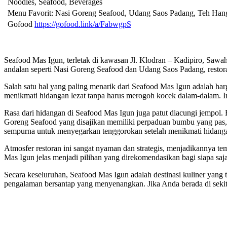
Noodles, Seafood, Beverages
Menu Favorit: Nasi Goreng Seafood, Udang Saos Padang, Teh Han
Gofood
https://gofood.link/a/FabwgpS
Seafood Mas Igun, terletak di kawasan Jl. Klodran – Kadipiro, Saw
andalan seperti Nasi Goreng Seafood dan Udang Saos Padang, restora
Salah satu hal yang paling menarik dari Seafood Mas Igun adalah ha
menikmati hidangan lezat tanpa harus merogoh kocek dalam-dalam. In
Rasa dari hidangan di Seafood Mas Igun juga patut diacungi jempol
Goreng Seafood yang disajikan memiliki perpaduan bumbu yang pas
sempurna untuk menyegarkan tenggorokan setelah menikmati hidangan
Atmosfer restoran ini sangat nyaman dan strategis, menjadikannya t
Mas Igun jelas menjadi pilihan yang direkomendasikan bagi siapa sa
Secara keseluruhan, Seafood Mas Igun adalah destinasi kuliner yang 
pengalaman bersantap yang menyenangkan. Jika Anda berada di sekit