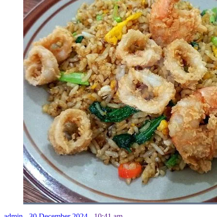
admin
-
30 December 2024
-
10:41 am