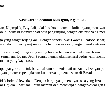
gat
Nasi Goreng Seafood Mas Igun, Ngemplak
ahan, Ngemplak, Boyolali, adalah sebuah permata kuliner yang menaw
n ini berhasil memikat hati para pengunjung dengan cita rasa yang me
rga yang sangat terjangkau. Dengan seporsi Nasi Goreng Seafood seha
i adalah pilihan yang sempurna bagi mereka yang ingin menikmati sea
. Banyak pengunjung yang menyebutkan bahwa rasa makanan di sini cu
, sementara Udang Saos Padang menawarkan sensasi pedas yang menggo
 laut yang kaya rasa.
empat yang ideal untuk bersantai sambil menikmati makanan. Dengan p
ja yang mencari pengalaman kuliner yang memuaskan di Boyolali.
tidak boleh dilewatkan. Dengan harga yang merakyat, rasa yang lezat, 
ar Boyolali, pastikan untuk mampir dan mencicipi hidangan-hidangan