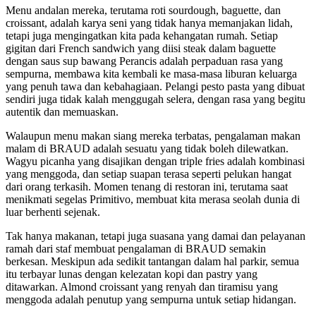
Menu andalan mereka, terutama roti sourdough, baguette, dan
croissant, adalah karya seni yang tidak hanya memanjakan lidah,
tetapi juga mengingatkan kita pada kehangatan rumah. Setiap
gigitan dari French sandwich yang diisi steak dalam baguette
dengan saus sup bawang Perancis adalah perpaduan rasa yang
sempurna, membawa kita kembali ke masa-masa liburan keluarga
yang penuh tawa dan kebahagiaan. Pelangi pesto pasta yang dibuat
sendiri juga tidak kalah menggugah selera, dengan rasa yang begitu
autentik dan memuaskan.
Walaupun menu makan siang mereka terbatas, pengalaman makan
malam di BRAUD adalah sesuatu yang tidak boleh dilewatkan.
Wagyu picanha yang disajikan dengan triple fries adalah kombinasi
yang menggoda, dan setiap suapan terasa seperti pelukan hangat
dari orang terkasih. Momen tenang di restoran ini, terutama saat
menikmati segelas Primitivo, membuat kita merasa seolah dunia di
luar berhenti sejenak.
Tak hanya makanan, tetapi juga suasana yang damai dan pelayanan
ramah dari staf membuat pengalaman di BRAUD semakin
berkesan. Meskipun ada sedikit tantangan dalam hal parkir, semua
itu terbayar lunas dengan kelezatan kopi dan pastry yang
ditawarkan. Almond croissant yang renyah dan tiramisu yang
menggoda adalah penutup yang sempurna untuk setiap hidangan.