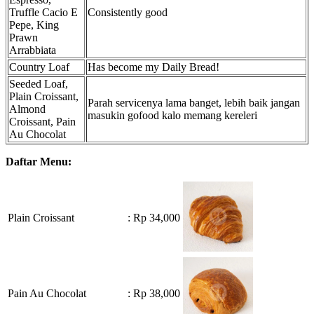
Truffle Cacio E
Consistently good
Pepe, King
Prawn
Arrabbiata
Country Loaf
Has become my Daily Bread!
Seeded Loaf,
Plain Croissant,
Parah servicenya lama banget, lebih baik jangan
Almond
masukin gofood kalo memang kereleri
Croissant, Pain
Au Chocolat
Daftar Menu:
Plain Croissant
: Rp 34,000
Pain Au Chocolat
: Rp 38,000