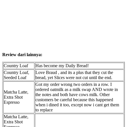
Review dari lainnya:
Country Loaf
Has become my Daily Bread!
Country Loaf,
Love Braud , and its a plus that they cut the
Seeded Loaf
bread, yet Slices were not cut until the end.
Got my order wrong two orders in a row. I
ordered oatmilk as a milk swap AND wrote in
Matcha Latte,
the notes and both have cows milk. Other
Extra Shot
customers be careful because this happened
Espresso
when i dined it too, except now i cant get them
to replace
Matcha Latte,
Extra Shot
Espresso,