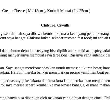
c Cream Cheese ( M / 18cm ), Kurimii Mentai ( L / 25cm )
Chikuro, Ciwalk
ng, seolah-olah saya dibawa kembali ke masa kecil yang penuh kena
ut saya hangat. Chikuro bukan sekadar restoran fast food; ini adalah 
dan taburan debu khusus yang bisa dipilih antara mild atau spicy, adal
fle yang menyertainya membuat saya terpesona. Rasanya yang autentik
. Saya sangat merekomendasikan untuk memesan ukuran besar, karena
jangkau. Hari ini, mereka bahkan menawarkan promo yang membuat pen
memperluas sayap ke Jakarta dan kota-kota lain, mereka akan menjadi 
kuro, saya merasa seperti kembali ke masa-masa bahagia, di mana makana
ang hanya bisa diberikan oleh makanan yang dibuat dengan cinta. Chi