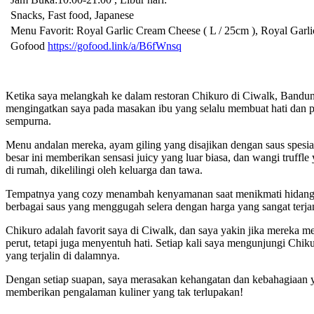
Snacks, Fast food, Japanese
Menu Favorit: Royal Garlic Cream Cheese ( L / 25cm ), Royal Garli
Gofood
https://gofood.link/a/B6fWnsq
Ketika saya melangkah ke dalam restoran Chikuro di Ciwalk, Bandu
mengingatkan saya pada masakan ibu yang selalu membuat hati dan per
sempurna.
Menu andalan mereka, ayam giling yang disajikan dengan saus spesial 
besar ini memberikan sensasi juicy yang luar biasa, dan wangi truf
di rumah, dikelilingi oleh keluarga dan tawa.
Tempatnya yang cozy menambah kenyamanan saat menikmati hidangan
berbagai saus yang menggugah selera dengan harga yang sangat ter
Chikuro adalah favorit saya di Ciwalk, dan saya yakin jika mereka 
perut, tetapi juga menyentuh hati. Setiap kali saya mengunjungi Chi
yang terjalin di dalamnya.
Dengan setiap suapan, saya merasakan kehangatan dan kebahagiaan y
memberikan pengalaman kuliner yang tak terlupakan!