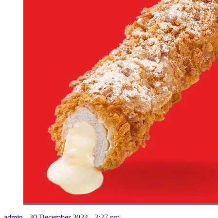
admin
-
30 December 2024
-
3:27 pm