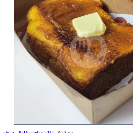
admin
-
29 December 2024
-
8:26 am