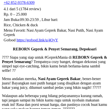
+62 852-9378-6309
4.1 dari 5 (1784 review)
Rp. 0 – 25.000
Jam Buka:09:30-23:59 , Libur hari:
Rice, Chicken & duck
Menu Favorit: Nasi Ayam Geprek Bakar, Nasi Putih, Nasi Ayam
Geprek
Gofood
https://gofood.link/u/4OyY
REBORN Geprek & Penyet Semarang, Depoksari
???? Siapa yang siap untuk #GeprekMania di
REBORN Geprek &
Penyet Semarang
? Tempatnya cozy banget, dengan dekorasi yang
simpel tapi eye-catching, bikin kamu betah berlama-lama sambil
selfie! ??
Menu andalan mereka,
Nasi Ayam Geprek Bakar
, bener-bener
juara! Bayangkan nasi putih hangat yang disajikan dengan ayam
bakar yang juicy, dilumuri sambal pedas yang bikin nagih! ?????
Walaupun ada beberapa yang bilang pelayanannya kurang ramah,
tapi jangan sampai itu bikin kamu ragu untuk nyobain makanan
enak ini! Rasa dan porsi sesuai harga, dan pastinya cocok buat kamu
yang suka makan bareng teman-teman. ???????