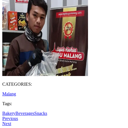
CATEGORIES:
Malang
Tags:
Bakery
Beverages
Snacks
Previous
Next