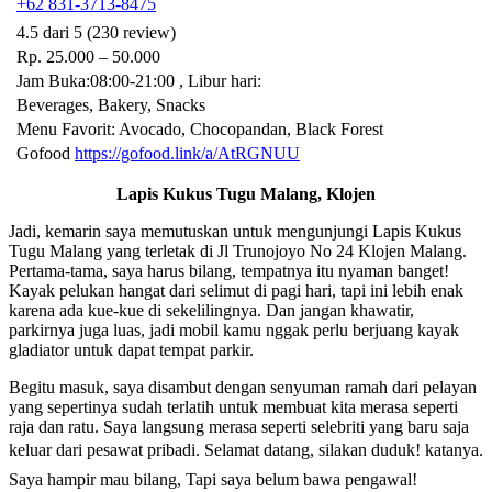
+62 831-3713-8475
4.5 dari 5 (230 review)
Rp. 25.000 – 50.000
Jam Buka:08:00-21:00 , Libur hari:
Beverages, Bakery, Snacks
Menu Favorit: Avocado, Chocopandan, Black Forest
Gofood
https://gofood.link/a/AtRGNUU
Lapis Kukus Tugu Malang, Klojen
Jadi, kemarin saya memutuskan untuk mengunjungi Lapis Kukus
Tugu Malang yang terletak di Jl Trunojoyo No 24 Klojen Malang.
Pertama-tama, saya harus bilang, tempatnya itu nyaman banget!
Kayak pelukan hangat dari selimut di pagi hari, tapi ini lebih enak
karena ada kue-kue di sekelilingnya. Dan jangan khawatir,
parkirnya juga luas, jadi mobil kamu nggak perlu berjuang kayak
gladiator untuk dapat tempat parkir.
Begitu masuk, saya disambut dengan senyuman ramah dari pelayan
yang sepertinya sudah terlatih untuk membuat kita merasa seperti
raja dan ratu. Saya langsung merasa seperti selebriti yang baru saja
keluar dari pesawat pribadi. Selamat datang, silakan duduk! katanya.
Saya hampir mau bilang, Tapi saya belum bawa pengawal!