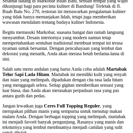
Selamat datang di Markobar Buah Batu, sebuah tempat yang wajib
dikunjungi bagi para pecinta kuliner di Bandung! Terletak di Jl.
Buah Batu No. 270, restoran ini menawarkan pengalaman kuliner
yang tidak hanya memanjakan lidah, tetapi juga memberikan
wawasan mendalam tentang budaya kuliner Indonesia.
Begitu memasuki Markobar, suasana hangat dan ramah langsung
menyambut. Desain interiornya yang modern namun tetap
mempertahankan sentuhan tradisional membuat tempat ini terasa
nyaman untuk bersantai. Dengan pencahayaan yang lembut dan
dekorasi yang menarik, Anda akan merasa betah berlama-lama di
sini.
Salah satu menu andalan yang harus Anda coba adalah
Martabak
Telur Sapi Lada Hitam
. Martabak ini memiliki kulit yang renyah
dan isian yang melimpah, dipadukan dengan cita rasa lada hitam
yang menggugah selera. Setiap gigitan memberikan sensasi yang
luar biasa, dan Anda akan merasakan perpaduan rasa yang pas
antara gurih dan pedas.
Jangan lewatkan juga
Ceres Full Topping Reguler
, yang
merupakan pilihan manis yang sempurna untuk menutup makan
malam Anda. Dengan berbagai topping yang melimpah, martabak
ini menjadi favorit banyak pengunjung. Rasanya yang manis dan
teksturnya yang lembut membuatnya menjadi camilan yang sulit
untuk ditolak.