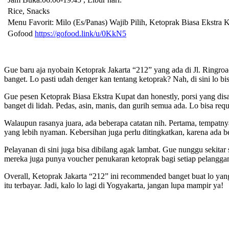
Rice, Snacks
Menu Favorit: Milo (Es/Panas) Wajib Pilih, Ketoprak Biasa Ekstra 
Gofood
https://gofood.link/u/0KkN5
Gue baru aja nyobain Ketoprak Jakarta “212” yang ada di Jl. Ringroa
banget. Lo pasti udah denger kan tentang ketoprak? Nah, di sini lo bis
Gue pesen Ketoprak Biasa Ekstra Kupat dan honestly, porsi yang disa
banget di lidah. Pedas, asin, manis, dan gurih semua ada. Lo bisa reque
Walaupun rasanya juara, ada beberapa catatan nih. Pertama, tempatnya
yang lebih nyaman. Kebersihan juga perlu ditingkatkan, karena ada b
Pelayanan di sini juga bisa dibilang agak lambat. Gue nunggu sekitar 
mereka juga punya voucher penukaran ketoprak bagi setiap pelanggan, 
Overall, Ketoprak Jakarta “212” ini recommended banget buat lo yan
itu terbayar. Jadi, kalo lo lagi di Yogyakarta, jangan lupa mampir ya!