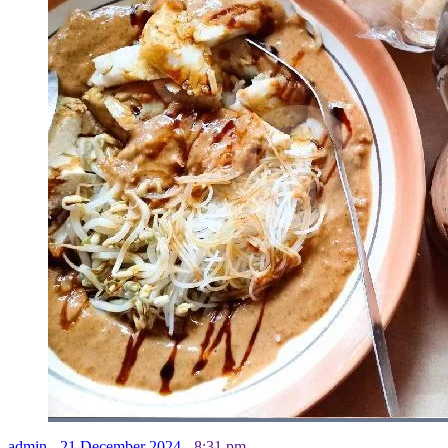
admin
-
21 December 2024
-
8:31 pm