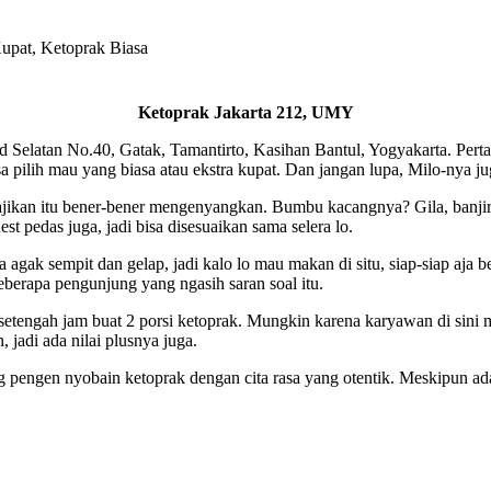
Kupat, Ketoprak Biasa
Ketoprak Jakarta 212, UMY
d Selatan No.40, Gatak, Tamantirto, Kasihan Bantul, Yogyakarta. Pert
a pilih mau yang biasa atau ekstra kupat. Dan jangan lupa, Milo-nya juga
jikan itu bener-bener mengenyangkan. Bumbu kacangnya? Gila, banjir! S
st pedas juga, jadi bisa disesuaikan sama selera lo.
 agak sempit dan gelap, jadi kalo lo mau makan di situ, siap-siap aja 
eberapa pengunjung yang ngasih saran soal itu.
setengah jam buat 2 porsi ketoprak. Mungkin karena karyawan di sini ma
jadi ada nilai plusnya juga.
g pengen nyobain ketoprak dengan cita rasa yang otentik. Meskipun ad