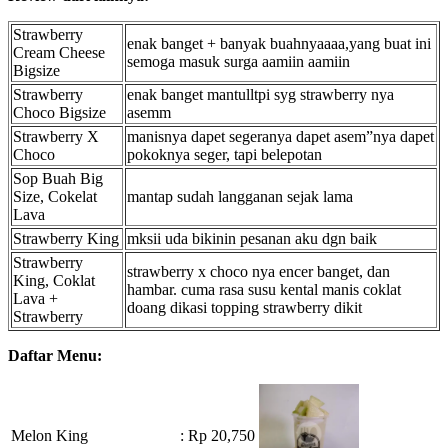
Strawberry
enak banget + banyak buahnyaaaa,yang buat ini
Cream Cheese
semoga masuk surga aamiin aamiin
Bigsize
Strawberry
enak banget mantulltpi syg strawberry nya
Choco Bigsize
asemm
Strawberry X
manisnya dapet segeranya dapet asem”nya dapet
Choco
pokoknya seger, tapi belepotan
Sop Buah Big
Size, Cokelat
mantap sudah langganan sejak lama
Lava
Strawberry King
mksii uda bikinin pesanan aku dgn baik
Strawberry
strawberry x choco nya encer banget, dan
King, Coklat
hambar. cuma rasa susu kental manis coklat
Lava +
doang dikasi topping strawberry dikit
Strawberry
Daftar Menu:
Melon King
: Rp 20,750