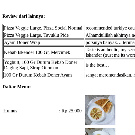
Review dari lainnya:
Pizza Veggie Large, Pizza Social Normal
recommended turkiye causi
Pizza Veggie Large, Tavuklu Pide
Alhamdulillah akhirnya n
Ayam Doner Wrap
porsinya banyak… terima
Taste is authentic, my se
Kebab Iskender 100 Gr, Mercimek
Iskander (trust me its wor
Yoghurt, 100 Gr Durum Kebab Doner
is the best…
Daging Sapi, Sirup Ottoman
100 Gr Durum Kebab Doner Ayam
sangat meromendasikan, ra
Daftar Menu:
Humus
: Rp 25,000