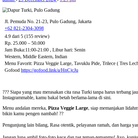
Jl. Pemuda No. 21-23, Pulo Gadung, Jakarta
+62 821-2304-3098
4.9 dari 5 (155 review)
Rp. 25.000 – 50.000
Jam Buka:11:00-21:00 , Libur hari: Senin
Western, Middle Eastern, Indian
Menu Favorit: Pizza Veggie Large, Tavuklu Pide, Trilece ( Tres Lec
Gofood
https://gofood.link/a/HnCjcJu
??? Siapa yang mau merasakan cita rasa Turki tanpa harus terbang j
Instagrammable, kamu bakal betah berlama-lama di sini.
Menu andalan mereka,
Pizza Veggie Large
, siap memanjakan lidah
bikin kamu pengen nambah! ??
Pengunjung lain bilang, Rasa otentik, pelayanan ramah, dan harga yang
Jangan lupa ambil foto-foto kece dan tag teman-temanmu! Ayo, kunju