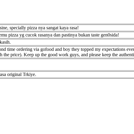
ne, specially pizza nya sangat kaya rasa!
emu pizza yg cucok rasanya dan pastinya bukan taste gen0sida!
kasih.
cond time ordering via gofood and boy they topped my expectations ever
th the price). Keep up the good work guys, and please keep the authentic
sa original Trkiye.