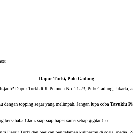
hes)
Dapur Turki, Pulo Gadung
auh-jauh? Dapur Turki di Jl. Pemuda No. 21-23, Pulo Gadung, Jakarta,
mu dengan topping segar yang melimpah. Jangan lupa coba
Tavuklu Pi
 bersahabat! Jadi, siap-siap baper sama setiap gigitan! ??
ngi Dapur Turki dan bagikan pengalaman kulinermu di sosial media! ?