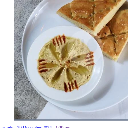
admin
-
29 December 2024
-
1:29 pm