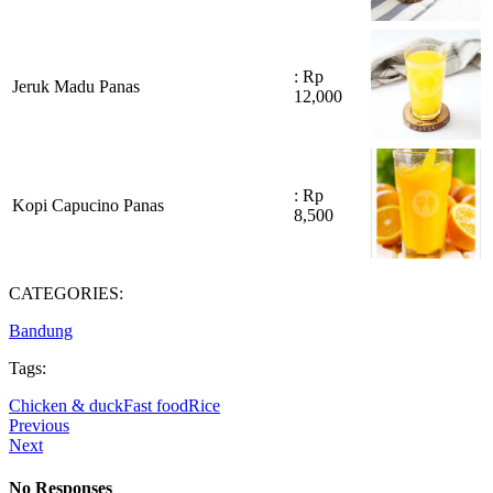
: Rp
Jeruk Madu Panas
12,000
: Rp
Kopi Capucino Panas
8,500
CATEGORIES:
Bandung
Tags:
Chicken & duck
Fast food
Rice
Previous
Next
No Responses