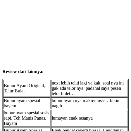
Review dari lainnya:
next lebih teliti lagi ya kak, soal nya ini
Bubur Ayam Original,
gak ada telor nya, padahal saya pesen
Telur Bulat
telor bulet…
Bubur ayam spesial
bubur ayam nya maknyuusss…bikin
bayem
nagih
bubur ayam spesial sosis
sapi, Teh Manis Panas,
lumayan enak rasanya
Bayam
Bubur Ayam Spesial
Enak banget seperti biasaa. Langganan