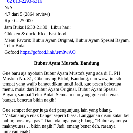
+62 813-2293-6316
N/A
4.7 dari 5 (2864 review)
Rp. 0 – 25.000
Jam Buka:16:30-21:30 , Libur hari:
Chicken & duck, Rice, Fast food
Menu Favorit: Bubur Ayam Original, Bubur Ayam Spesial Bayam,
Telur Bulat
Gofood
https://gofood.link/u/m8wAO
Bubur Ayam Mustofa, Bandung
Gue baru aja nyobain Bubur Ayam Mustofa yang ada di Jl. PH
Mustofa No. 81, Cibeunying Kidul, Bandung, dan wow, ini sih
tempat yang wajib banget dikunjungi! Jadi, gue pesen beberapa
menu, mulai dari Bubur Ayam Original, Bubur Ayam Spesial
Bayam, sampai Telur Bulat. Semua menu yang gue coba enak
banget, beneran bikin nagih!
Gue sempet denger juga dari pengunjung lain yang bilang,
“Makanannya enak banget seperti biasa. Langganan disini kalau beli
bubur, porsi nya pas.” Dan ada juga yang bilang, “Bubur ayamnya
maknyuusss… bikin nagih!” Jadi, emang bener deh, rasanya
lumayan enak!