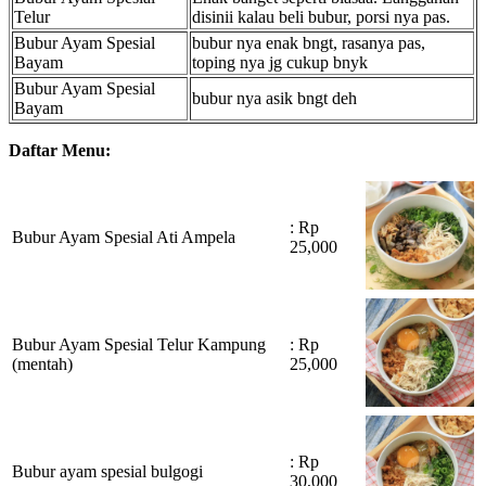
Telur
disinii kalau beli bubur, porsi nya pas.
Bubur Ayam Spesial
bubur nya enak bngt, rasanya pas,
Bayam
toping nya jg cukup bnyk
Bubur Ayam Spesial
bubur nya asik bngt deh
Bayam
Daftar Menu:
: Rp
Bubur Ayam Spesial Ati Ampela
25,000
Bubur Ayam Spesial Telur Kampung
: Rp
(mentah)
25,000
: Rp
Bubur ayam spesial bulgogi
30,000