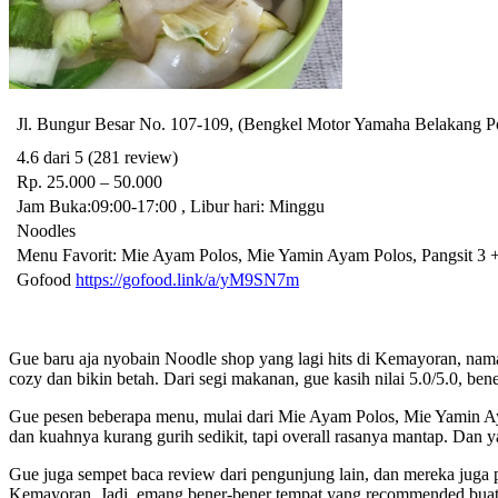
Jl. Bungur Besar No. 107-109, (Bengkel Motor Yamaha Belakang P
4.6 dari 5 (281 review)
Rp. 25.000 – 50.000
Jam Buka:09:00-17:00 , Libur hari: Minggu
Noodles
Menu Favorit: Mie Ayam Polos, Mie Yamin Ayam Polos, Pangsit 3 
Gofood
https://gofood.link/a/yM9SN7m
Gue baru aja nyobain Noodle shop yang lagi hits di Kemayoran, na
cozy dan bikin betah. Dari segi makanan, gue kasih nilai 5.0/5.0, ben
Gue pesen beberapa menu, mulai dari Mie Ayam Polos, Mie Yamin Ay
dan kuahnya kurang gurih sedikit, tapi overall rasanya mantap. Dan
Gue juga sempet baca review dari pengunjung lain, dan mereka juga p
Kemayoran. Jadi, emang bener-bener tempat yang recommended bua