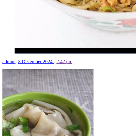
admin
-
8 December 2024
-
2:42 pm