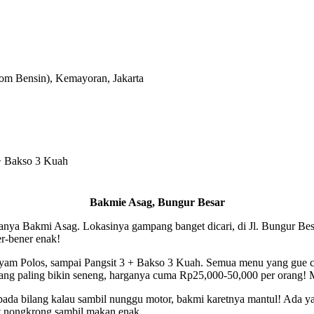
om Bensin), Kemayoran, Jakarta
+ Bakso 3 Kuah
Bakmie Asag, Bungur Besar
manya Bakmi Asag. Lokasinya gampang banget dicari, di Jl. Bungur Be
er-bener enak!
am Polos, sampai Pangsit 3 + Bakso 3 Kuah. Semua menu yang gue co
 yang paling bikin seneng, harganya cuma Rp25,000-50,000 per orang!
ada bilang kalau sambil nunggu motor, bakmi karetnya mantul! Ada yang
t nongkrong sambil makan enak.