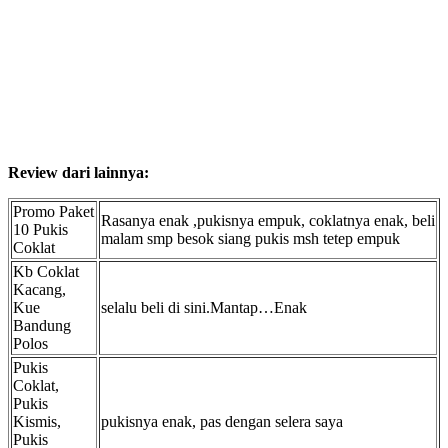
Review dari lainnya:
Promo Paket
Rasanya enak ,pukisnya empuk, coklatnya enak, beli
10 Pukis
malam smp besok siang pukis msh tetep empuk
Coklat
Kb Coklat
Kacang,
Kue
selalu beli di sini.Mantap…Enak
Bandung
Polos
Pukis
Coklat,
Pukis
Kismis,
pukisnya enak, pas dengan selera saya
Pukis