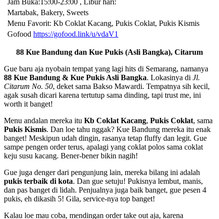
Jam Buka:15:00-23:00 , Libur hari:
Martabak, Bakery, Sweets
Menu Favorit: Kb Coklat Kacang, Pukis Coklat, Pukis Kismis
Gofood
https://gofood.link/u/vdaV1
88 Kue Bandung dan Kue Pukis (Asli Bangka), Citarum
Gue baru aja nyobain tempat yang lagi hits di Semarang, namanya
88 Kue Bandung & Kue Pukis Asli Bangka
. Lokasinya di
Jl.
Citarum No. 50
, deket sama Bakso Mawardi. Tempatnya sih kecil,
agak susah dicari karena tertutup sama dinding, tapi trust me, ini
worth it banget!
Menu andalan mereka itu
Kb Coklat Kacang
,
Pukis Coklat
, sama
Pukis Kismis
. Dan loe tahu nggak? Kue Bandung mereka itu enak
banget! Meskipun udah dingin, rasanya tetap fluffy dan legit. Gue
sampe pengen order terus, apalagi yang coklat polos sama coklat
keju susu kacang. Bener-bener bikin nagih!
Gue juga denger dari pengunjung lain, mereka bilang ini adalah
pukis terbaik di kota
. Dan gue setuju! Pukisnya lembut, manis,
dan pas banget di lidah. Penjualnya juga baik banget, gue pesen 4
pukis, eh dikasih 5! Gila, service-nya top banget!
Kalau loe mau coba, mendingan order take out aja, karena