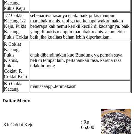
Kacang,
Pukis Keju
1/2 Coklat
sebenarnya rasanya enak. baik pukis maupun
Kacang 1/2
martabak manis. tapi ga tau kenapa waktu makan
Keju, Pukis
beberapa kali nemu kerikil kecil2 di kacangnya. baik
Kacang,
yang di pukis maupun martabak manis. akan lebih
Pukis Coklat
baik jika kualitas bahan lebih diperhatikan.
P. Coklat
Kacang,
Pukis
enak dibandingkan kue Bandung yg pernah saya
Kismis,
beli di tempat lain. pertahankan rasa. karena rasa
Pukis
tidak bohong
Coklat, P.
Coklat Keju
Kb Coklat
mantaaaapp..terimakasih
Kacang
Daftar Menu:
: Rp
Kb Coklat Keju
66,000