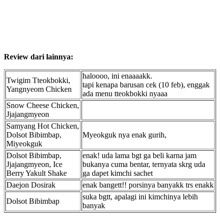
Review dari lainnya:
haloooo, ini enaaaakk.
Twigim Tteokbokki,
tapi kenapa barusan cek (10 feb), enggak
Yangnyeom Chicken
ada menu tteokbokki nyaaa
Snow Cheese Chicken,
Jjajangmyeon
Samyang Hot Chicken,
Dolsot Bibimbap,
Myeokguk nya enak gurih,
Miyeokguk
Dolsot Bibimbap,
enak! uda lama bgt ga beli karna jam
Jjajangmyeon, Ice
bukanya cuma bentar, ternyata skrg uda
Berry Yakult Shake
ga dapet kimchi sachet
Daejon Dosirak
enak bangett!! porsinya banyakk trs enakk
suka bgtt, apalagi ini kimchinya lebih
Dolsot Bibimbap
banyak