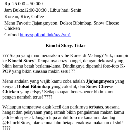
Rp. 25.000 – 50.000
Jam Buka:12:00-20:30 , Libur hari: Senin
Korean, Rice, Coffee
Menu Favorit: Jjajangmyeon, Dolsot Bibimbap, Snow Cheese
Chicken
Gofood
https://gofood.link/u/v2vm1
Kimchi Story, Tidar
??? Siapa yang mau merasakan vibe Korea di Malang? Yuk, mampir
ke
Kimchi Story
! Tempatnya cozy banget, dengan dekorasi yang
bikin kamu betah berlama-lama. Dindingnya dipenuhi foto-foto K-
POP yang bikin suasana makin seru! ??
Menu andalan yang wajib kamu coba adalah
Jjajangmyeon
yang
kenyal,
Dolsot Bibimbap
yang colorful, dan
Snow Cheese
Chicken
yang crispy! Setiap suapan bener-bener bikin kamu
pengen nambah terus! ????
Walaupun tempatnya agak kecil dan parkirnya terbatas, suasana
hangat dan pelayanan yang ramah bikin pengalaman makan kamu
jadi lebih spesial. Jangan lupa ambil foto makananmu dan tag
@KimchiStory, biar semua tahu betapa enaknya makanan di sini!
????