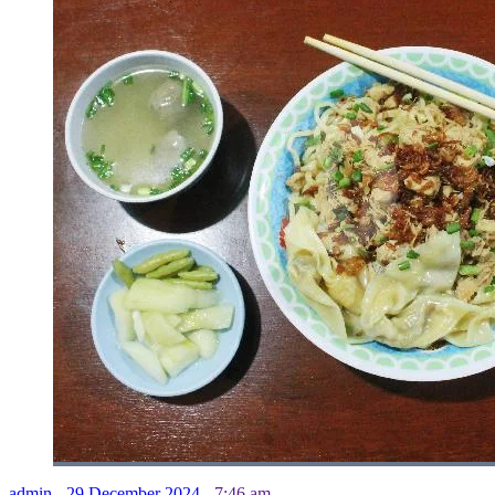
admin
-
29 December 2024
-
7:46 am