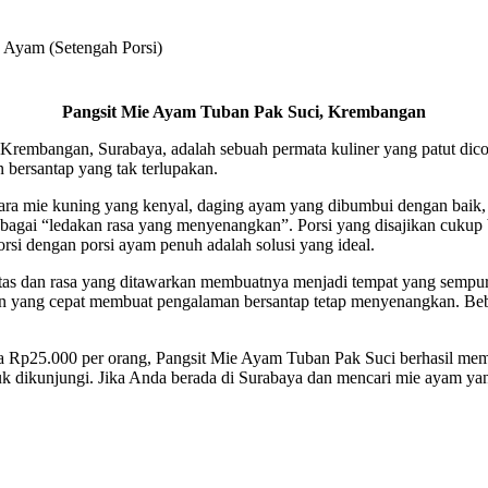
 Ayam (Setengah Porsi)
Pangsit Mie Ayam Tuban Pak Suci, Krembangan
, Krembangan, Surabaya, adalah sebuah permata kuliner yang patut dic
bersantap yang tak terlupakan.
tara mie kuning yang kenyal, daging ayam yang dibumbui dengan baik
ebagai “ledakan rasa yang menyenangkan”. Porsi yang disajikan cukup 
orsi dengan porsi ayam penuh adalah solusi yang ideal.
tas dan rasa yang ditawarkan membuatnya menjadi tempat yang sempurn
nan yang cepat membuat pengalaman bersantap tetap menyenangkan. B
ga Rp25.000 per orang, Pangsit Mie Ayam Tuban Pak Suci berhasil me
ntuk dikunjungi. Jika Anda berada di Surabaya dan mencari mie ayam ya