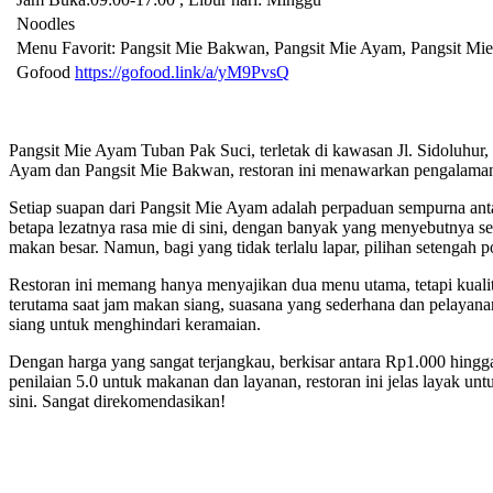
Noodles
Menu Favorit: Pangsit Mie Bakwan, Pangsit Mie Ayam, Pangsit Mie
Gofood
https://gofood.link/a/yM9PvsQ
Pangsit Mie Ayam Tuban Pak Suci, terletak di kawasan Jl. Sidoluhur
Ayam dan Pangsit Mie Bakwan, restoran ini menawarkan pengalaman 
Setiap suapan dari Pangsit Mie Ayam adalah perpaduan sempurna an
betapa lezatnya rasa mie di sini, dengan banyak yang menyebutnya s
makan besar. Namun, bagi yang tidak terlalu lapar, pilihan setengah p
Restoran ini memang hanya menyajikan dua menu utama, tetapi kuali
terutama saat jam makan siang, suasana yang sederhana dan pelaya
siang untuk menghindari keramaian.
Dengan harga yang sangat terjangkau, berkisar antara Rp1.000 hing
penilaian 5.0 untuk makanan dan layanan, restoran ini jelas layak u
sini. Sangat direkomendasikan!