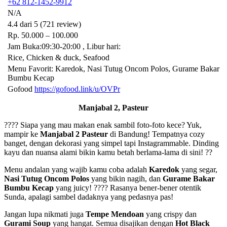
+62 812-1452-9912
N/A
4.4 dari 5 (721 review)
Rp. 50.000 – 100.000
Jam Buka:09:30-20:00 , Libur hari:
Rice, Chicken & duck, Seafood
Menu Favorit: Karedok, Nasi Tutug Oncom Polos, Gurame Bakar
Bumbu Kecap
Gofood
https://gofood.link/u/OVPr
Manjabal 2, Pasteur
???? Siapa yang mau makan enak sambil foto-foto kece? Yuk,
mampir ke
Manjabal 2 Pasteur
di Bandung! Tempatnya cozy
banget, dengan dekorasi yang simpel tapi Instagrammable. Dinding
kayu dan nuansa alami bikin kamu betah berlama-lama di sini! ??
Menu andalan yang wajib kamu coba adalah
Karedok
yang segar,
Nasi Tutug Oncom Polos
yang bikin nagih, dan
Gurame Bakar
Bumbu Kecap
yang juicy! ???? Rasanya bener-bener otentik
Sunda, apalagi sambel dadaknya yang pedasnya pas!
Jangan lupa nikmati juga
Tempe Mendoan
yang crispy dan
Gurami Soup
yang hangat. Semua disajikan dengan
Hot Black