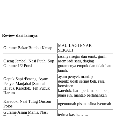
Review dari lainnya:
MAU LAGI ENAK
Gurame Bakar Bumbu Kecap
SEKALI
rasanya segar dan enak, gurih
Oseng Jambal, Nasi Putih, Sop
asem jadi satu, daging
Gurame 1/2 Porsi
guramenya empuk dan tidak bau
tanah.
ayam penyet: mantap
Gepuk Sapi /Potong, Ayam
gepuk: udah sering beli, rasa
Penyet Manjabal (Sambal
konsisten
Hijau), Karedok, Teh Pucuk
karedok: baru pertama kali beli,
Harum
juara sih, mantap pertahankan
Karedok, Nasi Tutug Oncom
ngeuuunah pisan aslina iyeumah
Polos
Gurame Asam Manis, Nasi
terima kasih……..