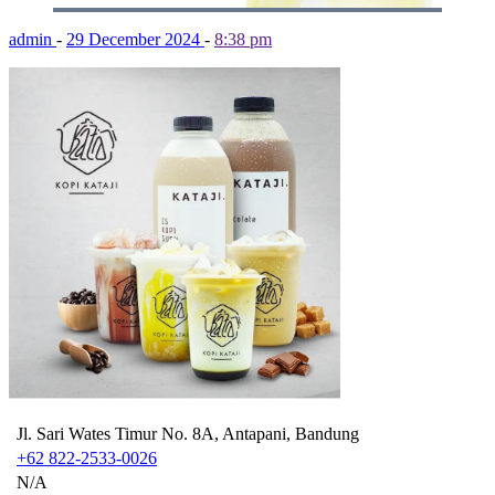
admin
-
29 December 2024
-
8:38 pm
Jl. Sari Wates Timur No. 8A, Antapani, Bandung
+62 822-2533-0026
N/A