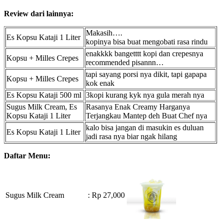
Review dari lainnya:
Makasih….
Es Kopsu Kataji 1 Liter
kopinya bisa buat mengobati rasa rindu
enakkkk bangetttt kopi dan crepesnya
Kopsu + Milles Crepes
recommended pisannn…
tapi sayang porsi nya dikit, tapi gapapa
Kopsu + Milles Crepes
kok enak
Es Kopsu Kataji 500 ml
3kopi kurang kyk nya gula merah nya
Sugus Milk Cream, Es
Rasanya Enak Creamy Harganya
Kopsu Kataji 1 Liter
Terjangkau Mantep deh Buat Chef nya
kalo bisa jangan di masukin es duluan
Es Kopsu Kataji 1 Liter
jadi rasa nya biar ngak hilang
Daftar Menu:
Sugus Milk Cream
: Rp 27,000