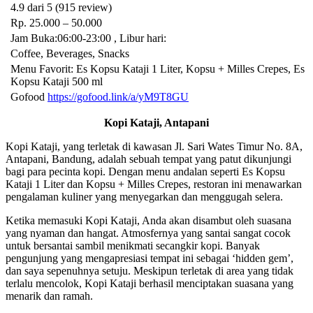
4.9 dari 5 (915 review)
Rp. 25.000 – 50.000
Jam Buka:06:00-23:00 , Libur hari:
Coffee, Beverages, Snacks
Menu Favorit: Es Kopsu Kataji 1 Liter, Kopsu + Milles Crepes, Es
Kopsu Kataji 500 ml
Gofood
https://gofood.link/a/yM9T8GU
Kopi Kataji, Antapani
Kopi Kataji, yang terletak di kawasan Jl. Sari Wates Timur No. 8A,
Antapani, Bandung, adalah sebuah tempat yang patut dikunjungi
bagi para pecinta kopi. Dengan menu andalan seperti Es Kopsu
Kataji 1 Liter dan Kopsu + Milles Crepes, restoran ini menawarkan
pengalaman kuliner yang menyegarkan dan menggugah selera.
Ketika memasuki Kopi Kataji, Anda akan disambut oleh suasana
yang nyaman dan hangat. Atmosfernya yang santai sangat cocok
untuk bersantai sambil menikmati secangkir kopi. Banyak
pengunjung yang mengapresiasi tempat ini sebagai ‘hidden gem’,
dan saya sepenuhnya setuju. Meskipun terletak di area yang tidak
terlalu mencolok, Kopi Kataji berhasil menciptakan suasana yang
menarik dan ramah.