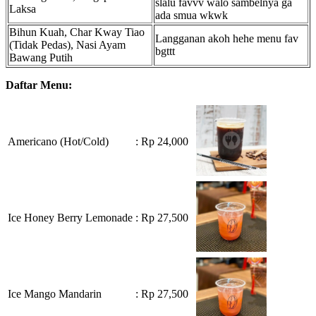
slalu favvv walo sambelnya ga
Laksa
ada smua wkwk
Bihun Kuah, Char Kway Tiao
Langganan akoh hehe menu fav
(Tidak Pedas), Nasi Ayam
bgttt
Bawang Putih
Daftar Menu:
Americano (Hot/Cold)
: Rp 24,000
Ice Honey Berry Lemonade
: Rp 27,500
Ice Mango Mandarin
: Rp 27,500