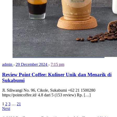
admin
-
29 December 2024
-
7:15 pm
Review Point Coffee: Kuliner Unik dan Menarik di
Sukabumi
Jl. Siliwangi No. 96, Cikole, Sukabumi +62 21 1500280
https://pointcoffee.id/ 4.8 dari 5 (153 review) Rp. […]
1
2
3
…
21
Next