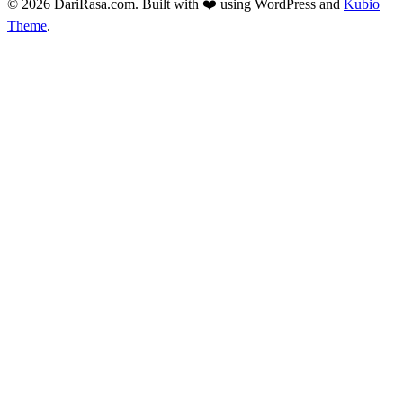
© 2026 DariRasa.com. Built with ❤️ using WordPress and
Kubio
Theme
.