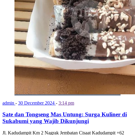
admin
-
30 December 2024
-
3:14 pm
Sate dan Tongseng Mas Untung: Surga Kuliner di
Sukabumi yang Wajib Dikunjungi
Jl. Kadudampit Km 2 Nagrak Jembatan Cisaat Kadudampit +62