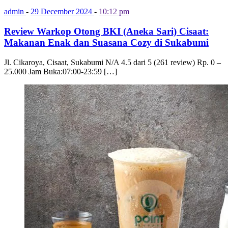
admin
-
29 December 2024
-
10:12 pm
Review Warkop Otong BKI (Aneka Sari) Cisaat:
Makanan Enak dan Suasana Cozy di Sukabumi
Jl. Cikaroya, Cisaat, Sukabumi N/A 4.5 dari 5 (261 review) Rp. 0 –
25.000 Jam Buka:07:00-23:59 […]