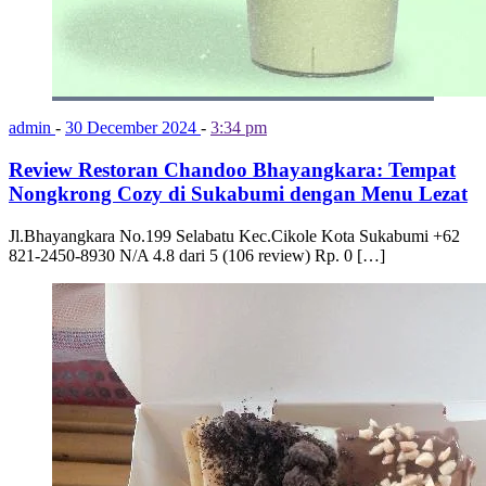
admin
-
30 December 2024
-
3:34 pm
Review Restoran Chandoo Bhayangkara: Tempat
Nongkrong Cozy di Sukabumi dengan Menu Lezat
Jl.Bhayangkara No.199 Selabatu Kec.Cikole Kota Sukabumi +62
821-2450-8930 N/A 4.8 dari 5 (106 review) Rp. 0 […]