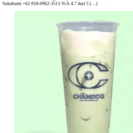
Sukabumi +62 818-0962-3513 N/A 4.7 dari 5 […]