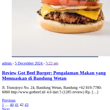
admin
-
5 December 2024
-
5:22 am
Review Got Beef Burger: Pengalaman Makan yang
Memuaskan di Bandung Wetan
Jl. Trunojoyo No. 24, Bandung Wetan, Bandung +62 819-7780-
6060 http://www.gotbeef.id/ 4.6 dari 5 (1285 review) Rp. […]
Previous
1
…
40
41
42
43
Next