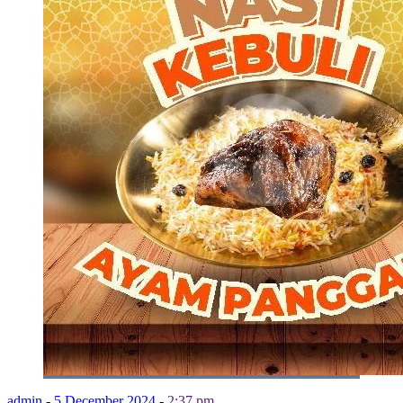
admin
-
5 December 2024
-
2:37 pm