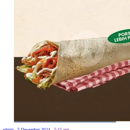
admin
-
5 December 2024
-
5:15 pm