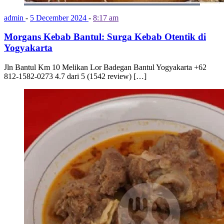
admin
-
5 December 2024
-
8:17 am
Morgans Kebab Bantul: Surga Kebab Otentik di
Yogyakarta
Jln Bantul Km 10 Melikan Lor Badegan Bantul Yogyakarta +62
812-1582-0273 4.7 dari 5 (1542 review) […]