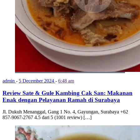
admin
-
5 December 2024
-
6:48 am
Review Sate & Gule Kambing Cak San: Makanan
Enak dengan Pelayanan Ramah di Surabaya
Jl. Dukuh Menanggal, Gang 1 No. 4, Gayungan, Surabaya +62
857-9067-2767 4.5 dari 5 (1001 review) […]