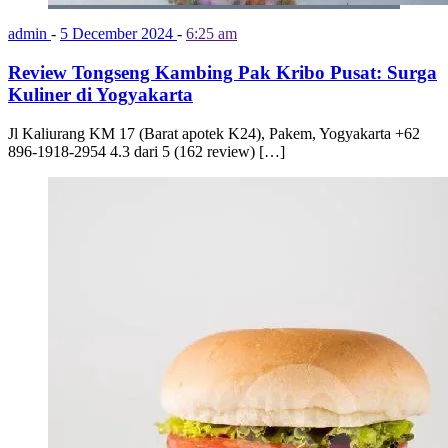
admin
-
5 December 2024
-
6:25 am
Review Tongseng Kambing Pak Kribo Pusat: Surga
Kuliner di Yogyakarta
Jl Kaliurang KM 17 (Barat apotek K24), Pakem, Yogyakarta +62
896-1918-2954 4.3 dari 5 (162 review) […]